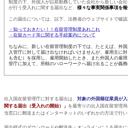
制度の下、外国人が以前勤務していた会社から新しい会社
が行う受入れに関する届出など、
様々な事実関係事項を報
この届出については、以下、法務省のウェブサイトで確認
・知っておきたい！！在留管理制度あれこれ
・在留カード等に関する手続案内について
ちなみに、新しい在留管理制度の下では、たとえば、外国
入管庁に対して届け出なければいけませんが、雇用主に対
も含む）を採用し、雇用開始したとき、また外国人の雇用
管庁に加えて、所轄のハローワークへ届け出ることが義務
出入国在留管理庁に対する届出は、
対象の外国籍従業員が入
関する届出（受入れの開始）」
を最寄りの出入国在留管理局
当窓口に郵送またはインターネットのいずれかの方法で行い
届出様式のダウンロードや郵送先・オンラインによる届出に