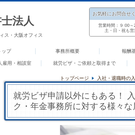
お気軽にお問合せ
書士法人
営業時間：９:00～2
土・日・祝も営
ィス・大阪オフィス
トップ
事務所概要
報酬
人雇用・相談室
就労ビザ・ご依頼と取得まで
トップページ
入社・退職時の
就労ビザ申請以外にもある！ 
ク・年金事務所に対する様々な