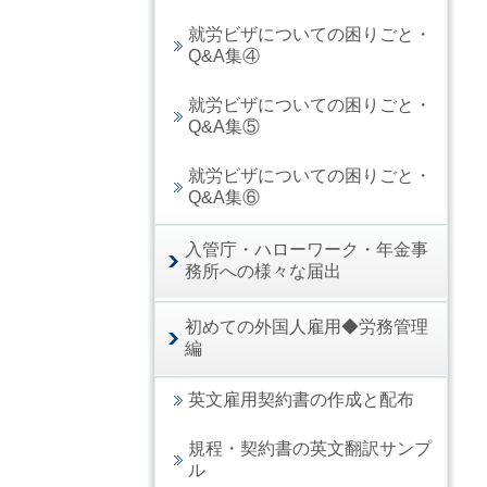
就労ビザについての困りごと・
Q&A集④
就労ビザについての困りごと・
Q&A集⑤
就労ビザについての困りごと・
Q&A集⑥
入管庁・ハローワーク・年金事
務所への様々な届出
初めての外国人雇用◆労務管理
編
英文雇用契約書の作成と配布
規程・契約書の英文翻訳サンプ
ル